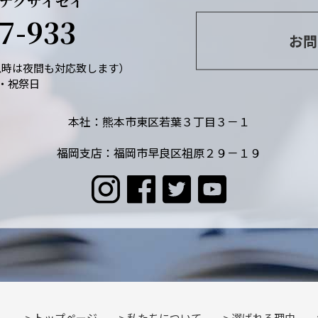
ナクサイセイ
7-933
お問
緊急時は夜間も対応致します）
・祝祭日
本社：熊本市東区若葉３丁目３－１
福岡支店：福岡市早良区祖原２９－１９
トップページ
私たちについて
選ばれる理由