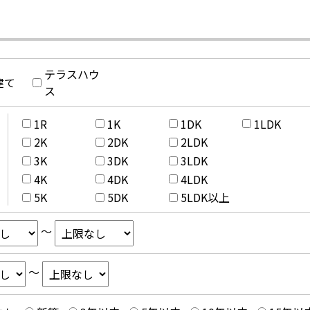
テラスハウ
建て
ス
1R
1K
1DK
1LDK
2K
2DK
2LDK
3K
3DK
3LDK
4K
4DK
4LDK
5K
5DK
5LDK以上
～
～