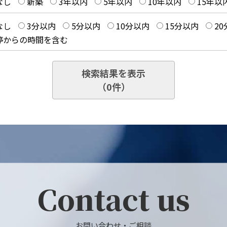
なし
新築
3年以内
5年以内
10年以内
15年以
なし
3分以内
5分以内
10分以内
15分以内
2
停からの時間を含む
検索結果を表示
（
0
件）
Contact us
お問い合わせ・ご相談