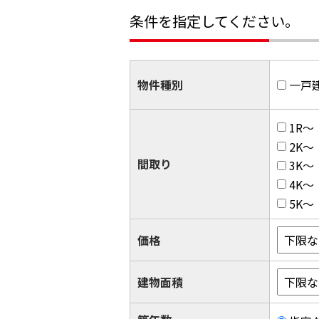
条件を指定してください。
物件種別
一戸
1R～
2K～
間取り
3K～
4K～
5K～
価格
建物面積