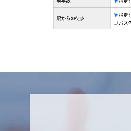
築年数
指定
指定
駅からの徒歩
バス